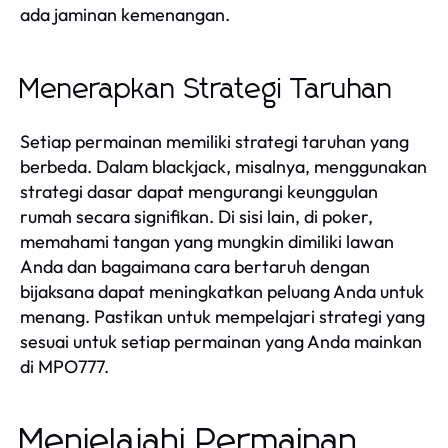
ada jaminan kemenangan.
Menerapkan Strategi Taruhan
Setiap permainan memiliki strategi taruhan yang
berbeda. Dalam blackjack, misalnya, menggunakan
strategi dasar dapat mengurangi keunggulan
rumah secara signifikan. Di sisi lain, di poker,
memahami tangan yang mungkin dimiliki lawan
Anda dan bagaimana cara bertaruh dengan
bijaksana dapat meningkatkan peluang Anda untuk
menang. Pastikan untuk mempelajari strategi yang
sesuai untuk setiap permainan yang Anda mainkan
di MPO777.
Menjelajahi Permainan