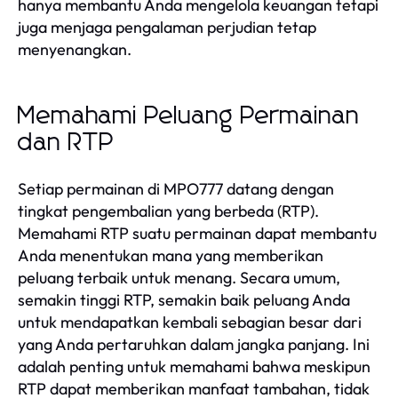
hanya membantu Anda mengelola keuangan tetapi
juga menjaga pengalaman perjudian tetap
menyenangkan.
Memahami Peluang Permainan
dan RTP
Setiap permainan di MPO777 datang dengan
tingkat pengembalian yang berbeda (RTP).
Memahami RTP suatu permainan dapat membantu
Anda menentukan mana yang memberikan
peluang terbaik untuk menang. Secara umum,
semakin tinggi RTP, semakin baik peluang Anda
untuk mendapatkan kembali sebagian besar dari
yang Anda pertaruhkan dalam jangka panjang. Ini
adalah penting untuk memahami bahwa meskipun
RTP dapat memberikan manfaat tambahan, tidak