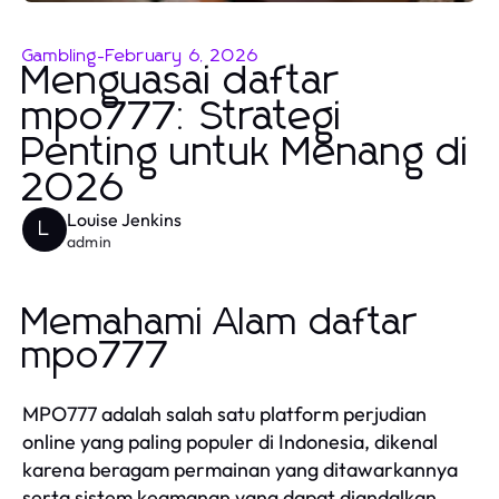
Gambling
-
February 6, 2026
Menguasai daftar
mpo777: Strategi
Penting untuk Menang di
2026
Louise Jenkins
L
admin
Memahami Alam daftar
mpo777
MPO777 adalah salah satu platform perjudian
online yang paling populer di Indonesia, dikenal
karena beragam permainan yang ditawarkannya
serta sistem keamanan yang dapat diandalkan.