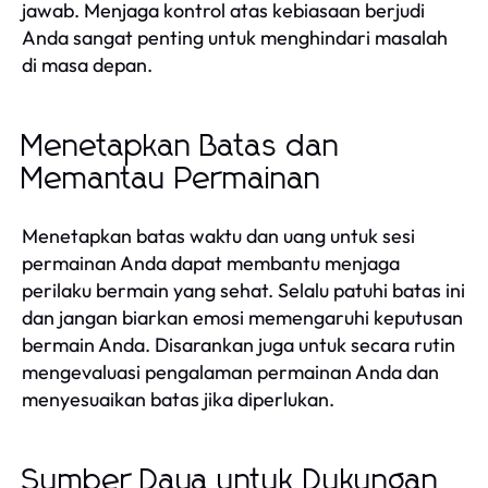
jawab. Menjaga kontrol atas kebiasaan berjudi
Anda sangat penting untuk menghindari masalah
di masa depan.
Menetapkan Batas dan
Memantau Permainan
Menetapkan batas waktu dan uang untuk sesi
permainan Anda dapat membantu menjaga
perilaku bermain yang sehat. Selalu patuhi batas ini
dan jangan biarkan emosi memengaruhi keputusan
bermain Anda. Disarankan juga untuk secara rutin
mengevaluasi pengalaman permainan Anda dan
menyesuaikan batas jika diperlukan.
Sumber Daya untuk Dukungan