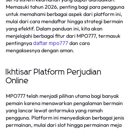
Memasuki tahun 2026, penting bagi para pengguna
untuk memahami berbagai aspek dari platform ini,
mulai dari cara mendaftar hingga strategi bermain
yang efektif. Dalam panduan ini, kita akan
menjelajahi berbagai fitur dari MPO777, termasuk
pentingnya
dan cara
daftar mpo777
mengaksesnya dengan aman.
Ikhtisar Platform Perjudian
Online
MPO777 telah menjadi pilihan utama bagi banyak
pemain karena menawarkan pengalaman bermain
yang lancar lewat antarmuka yang ramah
pengguna. Platform ini menyediakan berbagai jenis
permainan, mulai dari slot hingga permainan meja