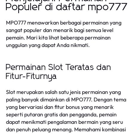
Populer di daftar mpo777
MPO777 menawarkan berbagai permainan yang
sangat populer dan menarik bagi semua level
pemain. Mari kita lihat beberapa permainan
unggulan yang dapat Anda nikmati.
Permainan Slot Teratas dan
Fitur-Fiturnya
Slot merupakan salah satu jenis permainan yang
paling banyak dimainkan di MPO777. Dengan tema
yang bervariasi dan fitur bonus yang menarik
seperti putaran gratis dan pengganda, pemain
dapat menikmati pengalaman bermain yang seru
dan penuh peluang menang. Memahami kombinasi