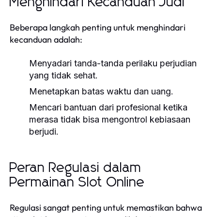
Menghindari Kecanduan Judi
Beberapa langkah penting untuk menghindari
kecanduan adalah:
Menyadari tanda-tanda perilaku perjudian
yang tidak sehat.
Menetapkan batas waktu dan uang.
Mencari bantuan dari profesional ketika
merasa tidak bisa mengontrol kebiasaan
berjudi.
Peran Regulasi dalam
Permainan Slot Online
Regulasi sangat penting untuk memastikan bahwa