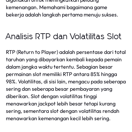
kemenangan. Memahami bagaimana game
bekerja adalah langkah pertama menuju sukses.
Analisis RTP dan Volatilitas Slot
RTP (Return to Player) adalah persentase dari total
taruhan yang dibayarkan kembali kepada pemain
dalam jangka waktu tertentu. Sebagian besar
permainan slot memiliki RTP antara 85% hingga
98%. Volatilitas, di sisi lain, mengacu pada seberapa
sering dan seberapa besar pembayaran yang
diberikan. Slot dengan volatilitas tinggi
menawarkan jackpot lebih besar tetapi kurang
sering, sementara slot dengan volatilitas rendah
menawarkan kemenangan kecil lebih sering.