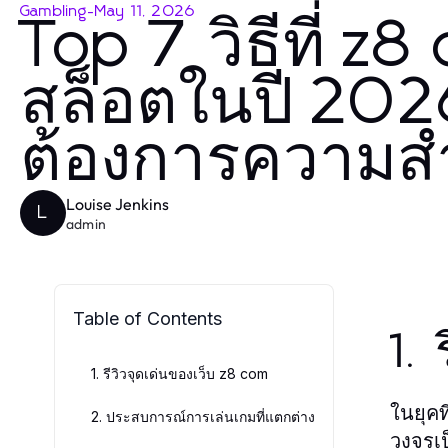
Gambling
-
May 11, 2026
Top 7 วิธีที่ z
สล็อตในปี 2026 
ต้องการความสำ
Louise Jenkins
L
admin
Table of Contents
1.
1. รีวิวจุดเด่นของเว็บ z8 com
ในยุคท
2. ประสบการณ์การเล่นเกมที่แตกต่าง
วงจรเป