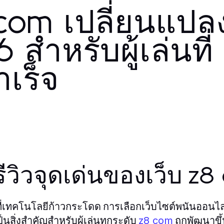
8 com เปลี่ยนแป
สำหรับผู้เล่นที่
เร็จ
 รีวิวจุดเด่นของเว็บ z
ี่เทคโนโลยีก้าวกระโดด การเลือกเว็บไซต์พนันออนไลน
็นสิ่งสำคัญสำหรับผู้เล่นทุกระดับ
ถูกพัฒนาขึ
z8 com