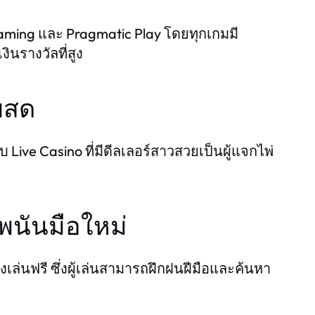
Gaming และ Pragmatic Play โดยทุกเกมมี
ินรางวัลที่สูง
บสด
Live Casino ที่มีดีลเลอร์สาวสวยเป็นผู้แจกไพ่
พนันมือใหม่
งเล่นฟรี ซึ่งผู้เล่นสามารถฝึกฝนฝีมือและค้นหา