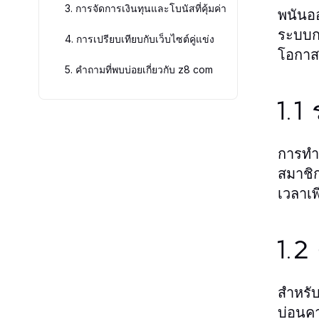
3. การจัดการเงินทุนและโบนัสที่คุ้มค่า
พนันอ
ระบบกา
4. การเปรียบเทียบกับเว็บไซต์คู่แข่ง
โอกาส
5. คำถามที่พบบ่อยเกี่ยวกับ z8 com
1.1
การทำธ
สมาชิก
เวลาเพี
1.2
สำหรั
บ่อนคา