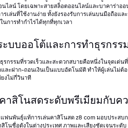
อนไลน์ โดยเฉพาะสายสล็อตออนไลน์และบาคาร่าออน
รเล่นที่ใช้งานง่าย ทั้งยังรองรับการเล่นบนมือถือและ
ในการทำกำไรได้ทุกที่ทุกเวลา
 ระบบออโต้และการทำธุรกรรมท
ุรกรรมที่รวดเร็วและสะดวกสบายคือหนึ่งในจุดเด่นที
และฝาก-ถอนเงินเป็นแบบอัตโนมัติ ทำให้ผู้เล่นไม่ต้อ
ยงไม่กี่วินาที
 คาสิโนสดระดับพรีเมียมกั
บแฟนพันธุ์แท้การเล่นคาสิโนสด
มอบประสบการ
z8 com
สิโนชื่อดังในต่างประเทศ ภาพและเสียงชัดเจนระดับ F