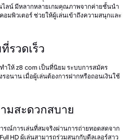
ไลน์ มีหลากหลายเกมคุณภาพจากค่ายชั้นนำ
คอมพิวเตอร์ ช่วยให้ผู้เล่นเข้าถึงความสนุกและ
ี่รวดเร็ว
่ทำให้
เป็นที่นิยม ระบบการสมัคร
z8 com
งรอนาน เมื่อผู้เล่นต้องการฝากหรือถอนเงินใช้
บความสะดวกสบาย
ณ์การเล่นที่สมจริงผ่านการถ่ายทอดสดจาก
ull HD ผู้เล่นสามารถร่วมสนุกกับดีลเลอร์สาว